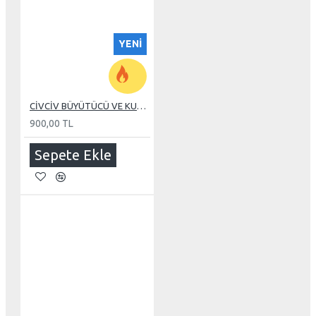
YENI
CİVCİV BÜYÜTÜCÜ VE KULUÇKA 110 WATT REZİSTANS
900,00 TL
Sepete Ekle