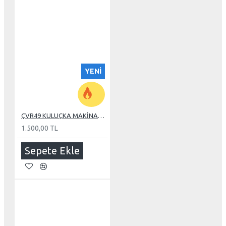
YENI
ÇVR49 KULUÇKA MAKİNASI İÇİN OTOMATİK YUMURTA ÇEVİRME
1.500,00 TL
Sepete Ekle