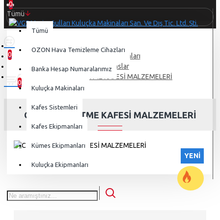
0
Tümü
Tümü
OZON Hava Temizleme Cihazları
0
Kuluçka Ekipmanları
0 ürün - 0,00 TL
Rezistanslar
Banka Hesap Numaralarımız
CİVCİV BÜYÜTME KAFESİ MALZEMELERİ
0
Kuluçka Makinaları
Kafes Sistemleri
CİVCİV BÜYÜTME KAFESİ MALZEMELERİ
Kafes Ekipmanları
Kümes Ekipmanları
YENI
Kuluçka Ekipmanları