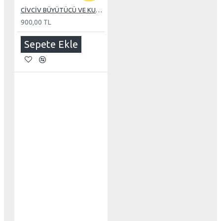
CİVCİV BÜYÜTÜCÜ VE KULUÇKA 110 WATT REZİSTANS
900,00 TL
Sepete Ekle