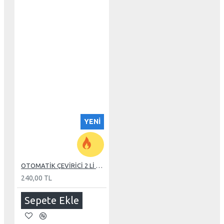
YENI
OTOMATİK ÇEVİRİCİ 2 Lİ ÇOKLAYICI GÜÇ KABLOSU
240,00 TL
Sepete Ekle