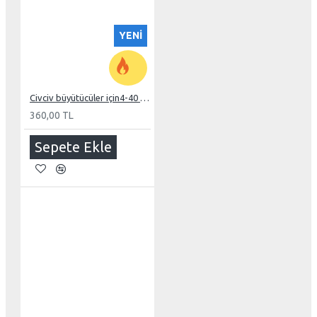
YENI
Civciv büyütücüler için4-40 derece mekanik termostat
360,00 TL
Sepete Ekle