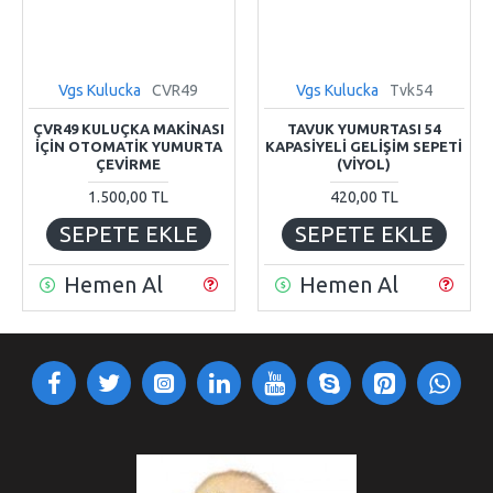
Vgs Kulucka
CVR49
Vgs Kulucka
Tvk54
ÇVR49 KULUÇKA MAKİNASI
TAVUK YUMURTASI 54
İÇİN OTOMATİK YUMURTA
KAPASIYELI GELIŞIM SEPETI
ÇEVİRME
(VIYOL)
1.500,00 TL
420,00 TL
SEPETE EKLE
SEPETE EKLE
Hemen Al
Hemen Al