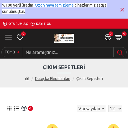
%100 yerli üretim
Ozon hava temizleme
cihazlarımız satışa
sunulmuştur.
OTURUM AÇ
KAYIT OL
0
0
0
Tümü
ÇIKIM SEPETLERI
Kuluçka Ekipmanları
Çıkım Sepetleri
0