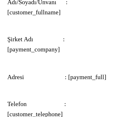
Adı/Soyadı/Ünvanı :
[customer_fullname]
Şirket Adı :
[payment_company]
Adresi : [payment_full]
Telefon :
[customer_telephone]