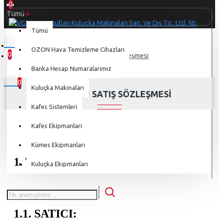
0
Tümü
Tümü
OZON Hava Temizleme Cihazları
0
Mesafeli Satış Sözleşmesi
0 ürün - 0,00 TL
Banka Hesap Numaralarımız
0
Kuluçka Makinaları
MESAFELI SATIŞ SÖZLEŞMESI
Kafes Sistemleri
Kafes Ekipmanları
Kümes Ekipmanları
1. TARAFLAR
Kuluçka Ekipmanları
1.1. SATICI: