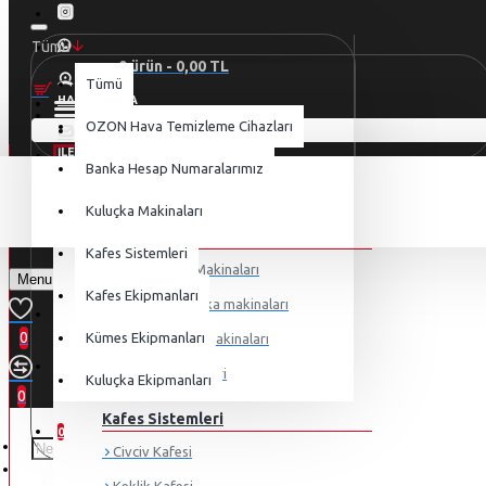
Tümü
0 ürün - 0,00 TL
Tümü
HAKKIMIZDA
MENU
OZON Hava Temizleme Cihazları
Alışveriş sepetiniz boş!
İLETIŞIM
Banka Hesap Numaralarımız
KATEGORILER
YENI
OTURUM AÇ
Kuluçka Makinaları
Kuluçka Makinaları
KAYIT OL
Kafes Sistemleri
Mini Kuluçka Makinaları
Menu
Kafes Ekipmanları
Orta boy kuluçka makinaları
OTURUM AÇ
0
Kümes Ekipmanları
Ticari Kuluçka Makinaları
KAYIT OL
Deve Kuşu Serileri
Kuluçka Ekipmanları
0
ALIŞVERIŞ LISTEM
Kafes Sistemleri
0
Civciv Kafesi
KARŞILAŞTIRMA