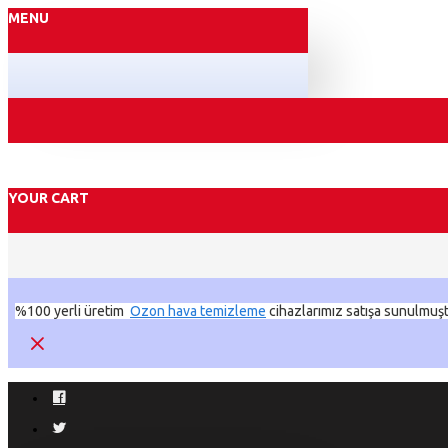
MENU
YOUR CART
%100 yerli üretim
Ozon hava temizleme
cihazlarımız satışa sunulmuşt