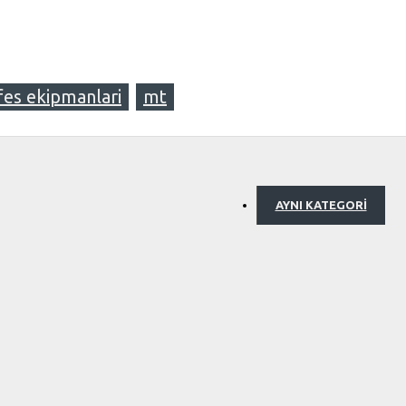
fes ekipmanlari
mt
AYNI KATEGORI