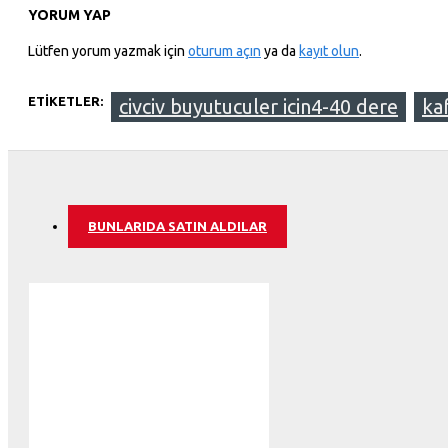
YORUM YAP
Lütfen yorum yazmak için
oturum açın
ya da
kayıt olun
.
ETIKETLER:
civciv buyutuculer icin4-40 dere
ka
BUNLARIDA SATIN ALDILAR