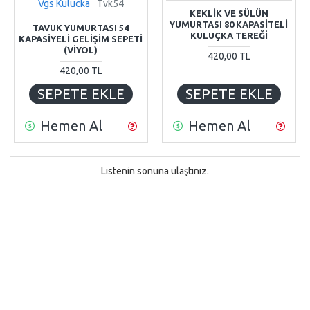
Vgs Kulucka
Tvk54
KEKLIK VE SÜLÜN
YUMURTASI 80 KAPASITELI
TAVUK YUMURTASI 54
KULUÇKA TEREĞI
KAPASIYELI GELIŞIM SEPETI
(VIYOL)
420,00 TL
420,00 TL
SEPETE EKLE
SEPETE EKLE
Hemen Al
Hemen Al
Listenin sonuna ulaştınız.