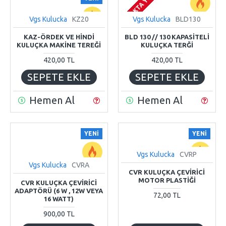
STOKTA YOK
Vgs Kulucka
KZ20
Vgs Kulucka
BLD130
KAZ-ÖRDEK VE HİNDİ
BLD 130 // 130 KAPASITELI
KULUÇKA MAKİNE TEREĞİ
KULUÇKA TERĞI
420,00 TL
420,00 TL
SEPETE EKLE
SEPETE EKLE
Hemen Al
Hemen Al
YENI
YENI
Vgs Kulucka
CVRP
Vgs Kulucka
CVRA
CVR KULUÇKA ÇEVİRİCİ
MOTOR PLASTİĞİ
CVR KULUÇKA ÇEVİRİCİ
ADAPTÖRÜ (6 W , 12W VEYA
72,00 TL
16 WATT)
900,00 TL