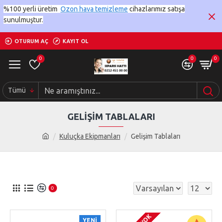
%100 yerli üretim
Ozon hava temizleme
cihazlarımız satışa
sunulmuştur.
OTURUM AÇ
KAYIT OL
0
0
0
Tümü
GELIŞIM TABLALARI
Kuluçka Ekipmanları
Gelişim Tablaları
0
YENI