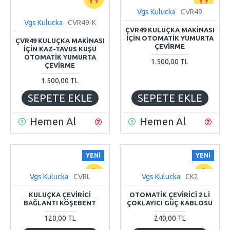
Vgs Kulucka
CVR49
Vgs Kulucka
CVR49-K
ÇVR49 KULUÇKA MAKİNASI
İÇİN OTOMATİK YUMURTA
ÇVR49 KULUÇKA MAKİNASI
ÇEVİRME
İÇİN KAZ-TAVUS KUŞU
OTOMATİK YUMURTA
1.500,00 TL
ÇEVİRME
1.500,00 TL
SEPETE EKLE
SEPETE EKLE
Hemen Al
Hemen Al
YENI
YENI
Vgs Kulucka
CVRL
Vgs Kulucka
CK2
KULUÇKA ÇEVİRİCİ
OTOMATİK ÇEVİRİCİ 2 Lİ
BAĞLANTI KÖŞEBENT
ÇOKLAYICI GÜÇ KABLOSU
120,00 TL
240,00 TL