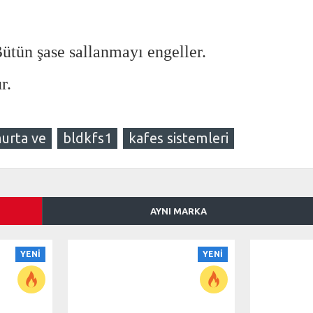
Bütün şase sallanmayı engeller.
r.
murta ve
bldkfs1
kafes sistemleri
AYNI MARKA
YENI
YENI