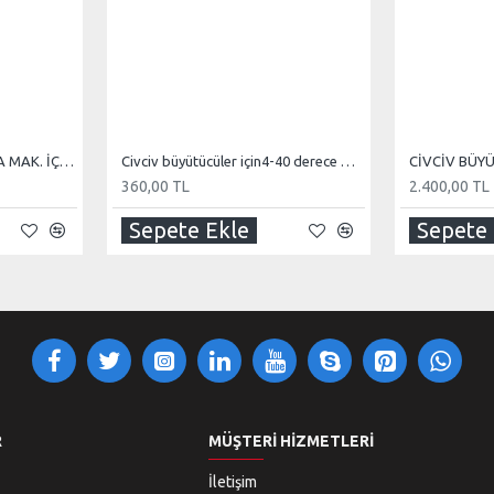
CVR OTOMATİK KULUÇKA MAK. İÇİN EK TEREKLER
Civciv büyütücüler için4-40 derece mekanik termostat
360,00 TL
2.400,00 TL
Sepete Ekle
Sepete 
R
MÜŞTERI HIZMETLERI
İletişim