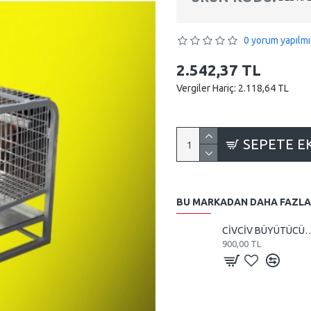
0 yorum yapılmı
2.542,37 TL
Vergiler Hariç: 2.118,64 TL
SEPETE E
BU MARKADAN DAHA FAZLA
CİVCİV BÜYÜTÜCÜ VE KULUÇKA 1
900,00 TL