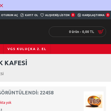
OTURUM AÇ
KAYIT OL
ALIŞVERIŞ LISTEM
0
KARŞILAŞTIRMA
0
0 ürün - 0,00 TL
VGS KULUÇKA 2. EL
K KAFESİ
ESİ
GÖRÜNTÜLENDI: 22458
okta yok
S1