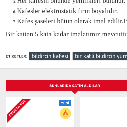
Her kafesin önünde yemlikleri bulunur.
Kafesler elektrostatik fırın boyalıdır.
Kafes şaseleri bütün olarak imal edilir.
Bir kattan 5 kata kadar imalatımız mevcuttu
bildircin kafesi
bir katli bildircin yu
ETIKETLER:
BUNLARIDA SATIN ALDILAR
STOKTA YOK
YENI