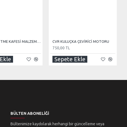
CİVCİV BÜYÜTME KAFESİ MALZEMELERİ
CVR KULUÇKA ÇEVİRİCİ MOTORU
750,00 TL
Ekle
Sepete Ekle
BÜLTEN ABONELIĞI
Bültenimize kaydolarak herhangi bir güncelleme veya