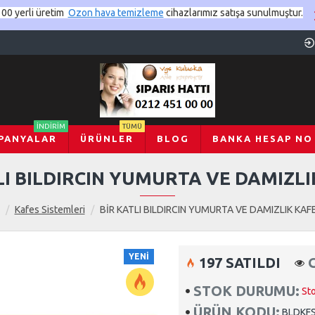
00 yerli üretim
Ozon hava temizleme
cihazlarımız satışa sunulmuştur.
İNDIRIM
TÜMÜ
PANYALAR
ÜRÜNLER
BLOG
BANKA HESAP NO
LI BILDIRCIN YUMURTA VE DAMIZLI
Kafes Sistemleri
BİR KATLI BILDIRCIN YUMURTA VE DAMIZLIK KAF
YENI
197 SATILDI
STOK DURUMU:
St
ÜRÜN KODU:
BLDKF