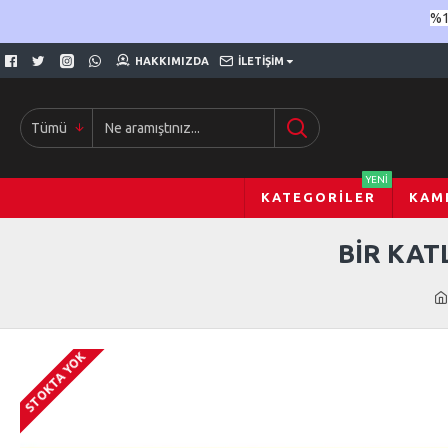
%1
HAKKIMIZDA
İLETIŞIM
Tümü
YENI
KATEGORILER
KAM
BİR KAT
STOKTA YOK