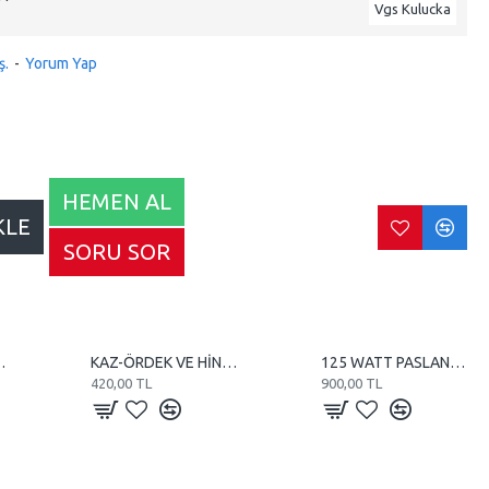
Vgs Kulucka
ş.
-
Yorum Yap
HEMEN AL
KLE
SORU SOR
10 WATT REZİSTANS
KAZ-ÖRDEK VE HİNDİ KULUÇKA MAKİNE TEREĞİ
125 WATT PASLANMAZ TUBE REZİSTANS
420,00 TL
900,00 TL