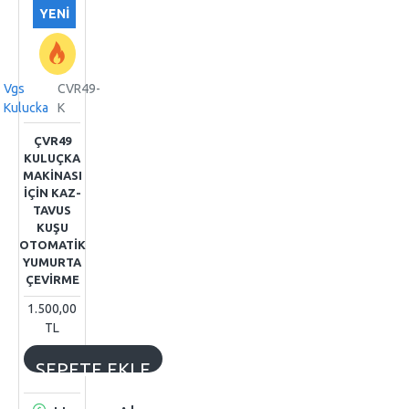
YENI
Vgs
CVR49-
Kulucka
K
ÇVR49
KULUÇKA
MAKİNASI
İÇİN KAZ-
TAVUS
KUŞU
OTOMATİK
YUMURTA
ÇEVİRME
1.500,00
TL
SEPETE EKLE