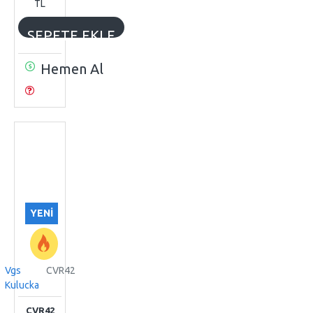
TL
SEPETE EKLE
Hemen Al
YENI
Vgs
CVR42
Kulucka
ÇVR42