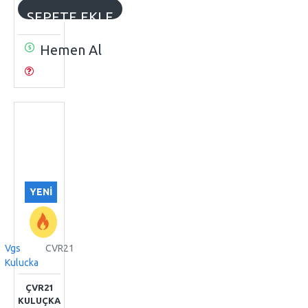
SEPETE EKLE
Hemen Al
YENI
Vgs
CVR21
Kulucka
ÇVR21
KULUÇKA