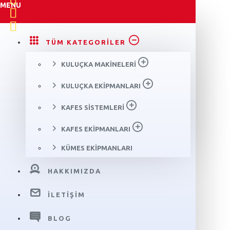
MENU
TÜM KATEGORILER
KULUÇKA MAKINELERI
KULUÇKA EKIPMANLARI
KAFES SISTEMLERI
KAFES EKIPMANLARI
KÜMES EKIPMANLARI
HAKKIMIZDA
İLETIŞIM
BLOG