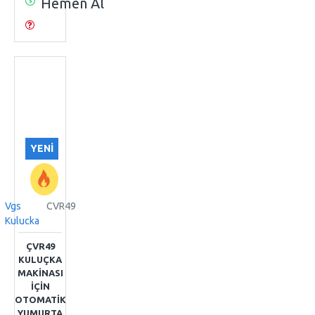
Hemen Al
YENI
Vgs
CVR49
Kulucka
ÇVR49
KULUÇKA
MAKİNASI
İÇİN
OTOMATİK
YUMURTA