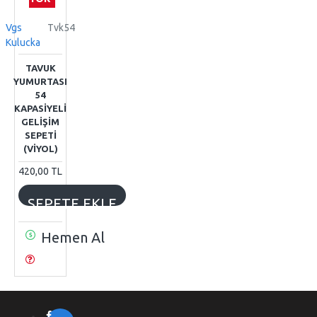
Vgs
Tvk54
Kulucka
TAVUK
YUMURTASI
54
KAPASIYELI
GELIŞIM
SEPETI
(VIYOL)
420,00 TL
SEPETE EKLE
Hemen Al