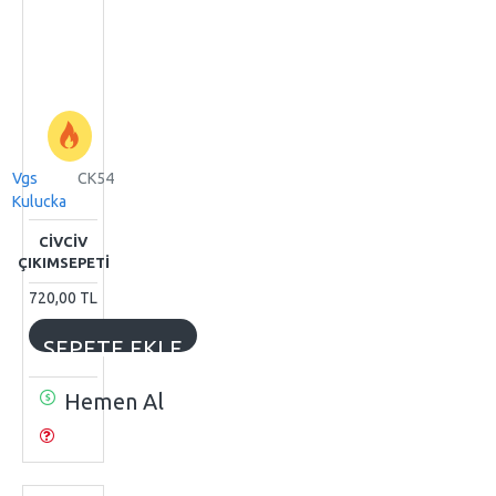
Vgs
CK54
Kulucka
CİVCİV
ÇIKIMSEPETİ
720,00 TL
SEPETE EKLE
Hemen Al