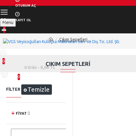
OTURUM AÇ
KAYIT OL
Menu
0
Çıkım Sepetleri
0
ÇIKIM SEPETLERI
0 ürün - 0,00 TL
0
Temizle
FILTER
FIYAT