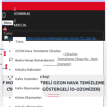
OTURUM AÇ
Menu
KAYIT OL
0
Tümü
Tümü
OZON Hava Temizleme Cihazları
0
OZON Hava Temizleme Cihazları
0 ürün - 0,00 TL
F Model Hepa Filtreli Ozon Hava Temizleme Cihazı (Isı - Nem
Banka Hesap Numaralarımız
Göstergeli İo-Ozonizer)
0
Kuluçka Makinaları
Alışveriş sepetiniz boş!
Kafes Sistemleri
F MODEL HEPA FILTRELI OZON HAVA TEMIZLEME
Kafes Ekipmanları
CIHAZI (ISI - NEM GÖSTERGELI İO-OZONIZER)
Kümes Ekipmanları
Kuluçka Ekipmanları