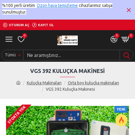
%100 yerli üretim
Ozon hava temizleme
cihazlarımız satışa
sunulmuştur.
OTURUM AÇ
KAYIT OL
0
0
0
Tümü
VGS 392 KULUÇKA MAKINESI
Kuluçka Makinaları
Orta boy kuluçka makinaları
VGS 392 Kuluçka Makinesi
STOKTA YOK
YENI