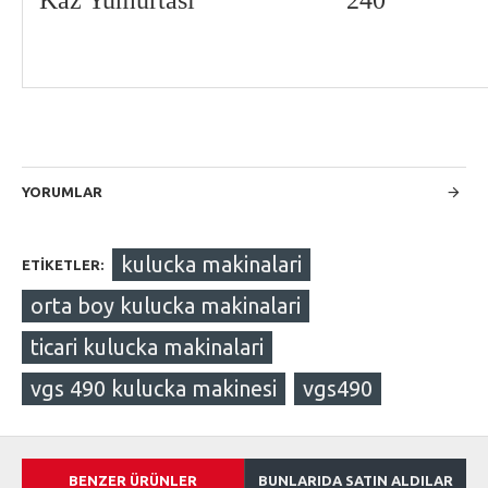
Kaz Yumurtası
240
YORUMLAR
kulucka makinalari
ETIKETLER:
orta boy kulucka makinalari
ticari kulucka makinalari
vgs 490 kulucka makinesi
vgs490
BENZER ÜRÜNLER
BUNLARIDA SATIN ALDILAR