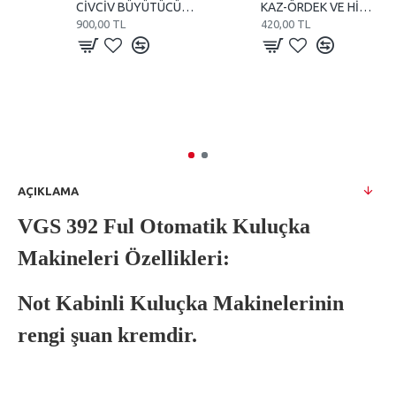
CİVCİV BÜYÜTÜCÜ VE KULUÇKA 110 WATT REZİSTANS
KAZ-ÖRDEK VE HİNDİ KULUÇKA MAKİNE TEREĞİ
900,00 TL
420,00 TL
AÇIKLAMA
VGS 392 Ful Otomatik Kuluçka
Makineleri Özellikleri:
Not Kabinli Kuluçka Makinelerinin
rengi şuan kremdir.