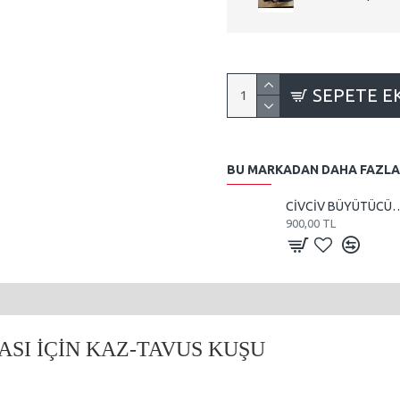
SEPETE E
BU MARKADAN DAHA FAZLA
CİVCİV BÜYÜTÜCÜ VE KULUÇKA 1
900,00 TL
SI İÇİN KAZ-TAVUS KUŞU