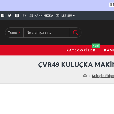
%1
HAKKIMIZDA
İLETIŞIM
Tümü
YENI
KATEGORILER
KAM
ÇVR49 KULUÇKA MAKİN
Kuluçka Ekipm