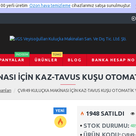
00 yerli üretim
Ozon hava temizleme
cihazlarımız satışa sunulmuştur.
İNDIRIM
TÜMÜ
PANYALAR
ÜRÜNLER
BLOG
BANKA HESAP NO
ASI İÇİN KAZ-TAVUS KUŞU OTOM
anları
ÇVR49 KULUÇKA MAKİNASI İÇİN KAZ-TAVUS KUŞU OTOMATİK
YENI
1948 SATILDI
STOK DURUMU:
48
ÜRÜN KODU:
CVR49