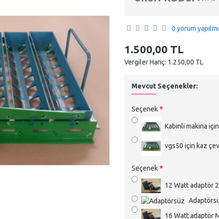
0 yorum yapılmı
1.500,00 TL
Vergiler Hariç: 1.250,00 TL
Mevcut Seçenekler:
Seçenek
Kabinli makina için
vgs50 için kaz çev
Seçenek
12 Watt adaptör 2 ç
Adaptörs
16 Watt adaptör Min