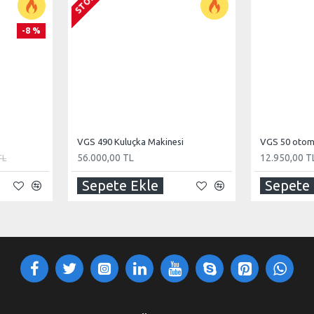
-8 %
VGS 490 Kuluçka Makinesi
VGS 50 otoma
56.000,00 TL
12.950,00 T
TL
Sepete Ekle
Sepete 