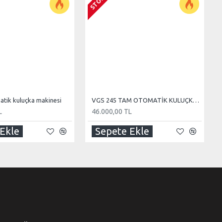
tik kuluçka makinesi
VGS 245 TAM OTOMATİK KULUÇKA MAKİNESİ
L
46.000,00 TL
Ekle
Sepete Ekle