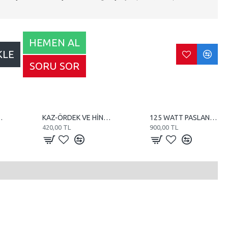
HEMEN AL
KLE
SORU SOR
10 WATT REZİSTANS
KAZ-ÖRDEK VE HİNDİ KULUÇKA MAKİNE TEREĞİ
125 WATT PASLANMAZ TUBE REZİSTANS
420,00 TL
900,00 TL