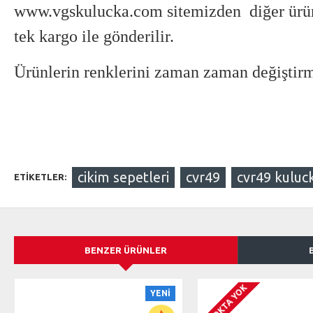
www.vgskulucka.com sitemizden diğer ürün
tek kargo ile gönderilir.
Ürünlerin renklerini zaman zaman değiştirm
cikim sepetleri
cvr49
cvr49 kuluc
ETIKETLER:
BENZER ÜRÜNLER
STOKTA YOK
YENI