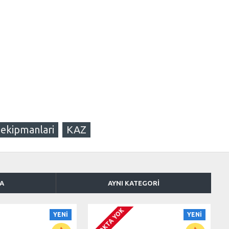
 ekipmanlari
KAZ
KA
AYNI KATEGORI
STOKTA YOK
YENI
YENI