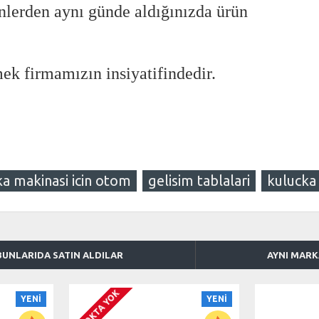
lerden aynı günde aldığınızda ürün
ek firmamızın insiyatifindedir.
ka makinasi icin otom
gelisim tablalari
kulucka
BUNLARIDA SATIN ALDILAR
AYNI MAR
STOKTA YOK
YENI
YENI