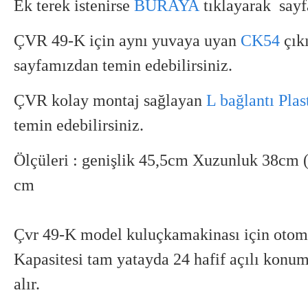
Ek terek istenirse
BURAYA
tıklayarak
sayf
ÇVR 49-K için aynı yuvaya uyan
CK54
çık
sayfamızdan temin edebilirsiniz.
ÇVR kolay montaj sağlayan
L bağlantı Plas
temin edebilirsiniz.
Ölçüleri : genişlik 45,5cm Xuzunluk 38cm 
cm
Çvr 49-K model kuluçkamakinası için otom
Kapasitesi tam yatayda 24 hafif açılı konu
alır.