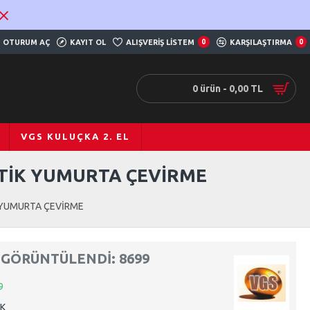
OTURUM AÇ
KAYIT OL
ALIŞVERIŞ LISTEM
0
KARŞILAŞTIRMA
0
0 ürün - 0,00 TL
VGS KULUÇKA 2. EL
ATİK YUMURTA ÇEVİRME
 YUMURTA ÇEVİRME
GÖRÜNTÜLENDI: 8699
9
-K