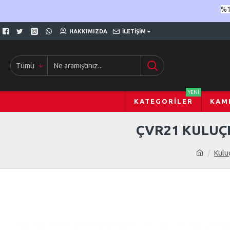
%1
HAKKIMIZDA
İLETIŞIM
Tümü
YENI
KATEGORILER
KAM
ÇVR21 KULUÇ
Kulu