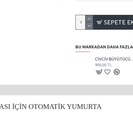
SEPETE E
BU MARKADAN DAHA FAZLA
CİVCİV BÜYÜTÜCÜ VE KULUÇKA 1
900,00 TL
SI İÇİN OTOMATİK YUMURTA