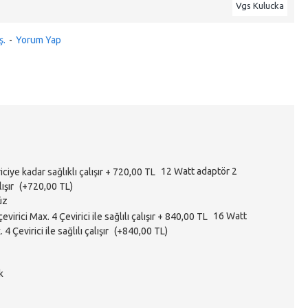
Vgs Kulucka
ş.
-
Yorum Yap
12 Watt adaptör 2
lışır
(+720,00 TL)
üz
16 Watt
4 Çevirici ile sağlılı çalışır
(+840,00 TL)
k