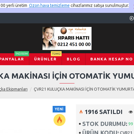
00 yerli üretim
Ozon hava temizleme
cihazlarımız satışa sunulmuştur.
İNDIRIM
TÜMÜ
PANYALAR
ÜRÜNLER
BLOG
BANKA HESAP NO
KA MAKİNASI İÇİN OTOMATİK YUM
çka Ekipmanları
ÇVR21 KULUÇKA MAKİNASI İÇİN OTOMATİK YUMURT
YENI
1916 SATILDI
STOK DURUMU:
99
ÜRÜN KODU:
CVR21