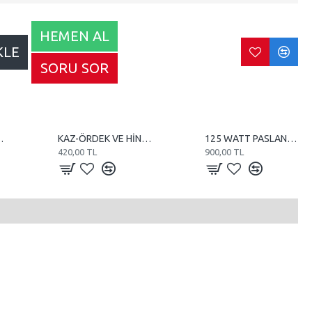
HEMEN AL
KLE
SORU SOR
10 WATT REZİSTANS
KAZ-ÖRDEK VE HİNDİ KULUÇKA MAKİNE TEREĞİ
125 WATT PASLANMAZ TUBE REZİSTANS
420,00 TL
900,00 TL