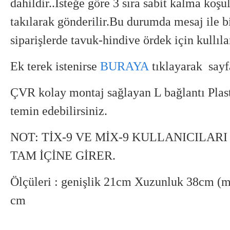
dahildir..İsteğe göre 3 sıra sabit kalma koşul
takılarak gönderilir.Bu durumda mesaj ile b
siparişlerde tavuk-hindive ördek için kullılan
Ek terek istenirse
BURAYA
tıklayarak
sayf
ÇVR kolay montaj sağlayan L bağlantı Plas
temin edebilirsiniz.
NOT: TİX-9 VE MİX-9 KULLANICILAR
TAM İÇİNE GİRER.
Ölçüleri : genişlik 21cm Xuzunluk 38cm (m
cm