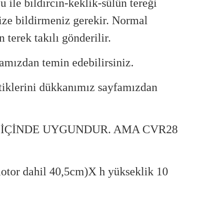
u ile bıldırcın-keklik-sülün tereği
ize bildirmeniz gerekir. Normal
 terek takılı gönderilir.
amızdan temin edebilirsiniz.
tiklerini dükkanımız sayfamızdan
I İÇİNDE UYGUNDUR. AMA CVR28
otor dahil 40,5cm)X h yükseklik 10