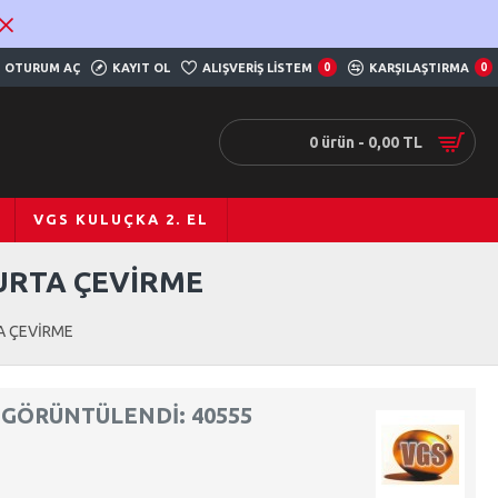
OTURUM AÇ
KAYIT OL
ALIŞVERIŞ LISTEM
0
KARŞILAŞTIRMA
0
0 ürün - 0,00 TL
VGS KULUÇKA 2. EL
URTA ÇEVİRME
A ÇEVİRME
GÖRÜNTÜLENDI: 40555