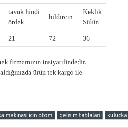
tavuk hindi
Keklik
bıldırcın
ördek
Sülün
21
72
36
ek firmamızın insiyatifindedir.
ldığınızda ürün tek kargo ile
ka makinasi icin otom
gelisim tablalari
kulucka