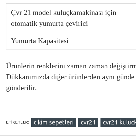
Çvr 21 model kuluçkamakinası için
otomatik yumurta çevirici
Yumurta Kapasitesi
Ürünlerin renklerini zaman zaman değiştirm
Dükkanımızda diğer ürünlerden aynı günde a
gönderilir.
cikim sepetleri
cvr21
cvr21 kuluc
ETIKETLER: