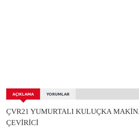
AÇIKLAMA
YORUMLAR
ÇVR21 YUMURTALI KULUÇKA MAKİNA
ÇEVİRİCİ