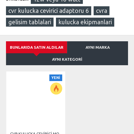
cvr kulucka cevirici adaptoru 6
cvra
gelisim tablalari
kulucka ekipmanlari
BUNLARIDA SATIN ALDILAR
AYNI MARKA
AYNI KATEGORI
YENI
CVR KULUÇKA ÇEVİRİCİ MOTORU