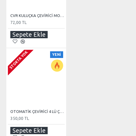
CVR KULUÇKA ÇEVİRİCİ MOTOR PLASTİĞİ
72,00 TL
Sepete Ekle
STOKTA YOK
YENI
OTOMATİK ÇEVİRİCİ 4 LÜ ÇOKLAYICI GÜÇ KABLOSU
350,00 TL
Sepete Ekle