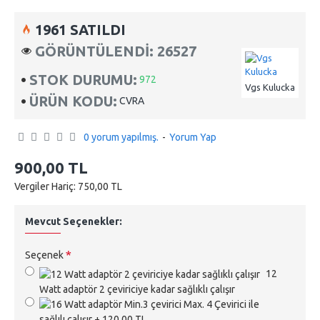
1961 SATILDI
GÖRÜNTÜLENDI: 26527
STOK DURUMU:
972
Vgs Kulucka
ÜRÜN KODU:
CVRA
0 yorum yapılmış.
-
Yorum Yap
900,00 TL
Vergiler Hariç: 750,00 TL
Mevcut Seçenekler:
Seçenek
12
Watt adaptör 2 çeviriciye kadar sağlıklı çalışır