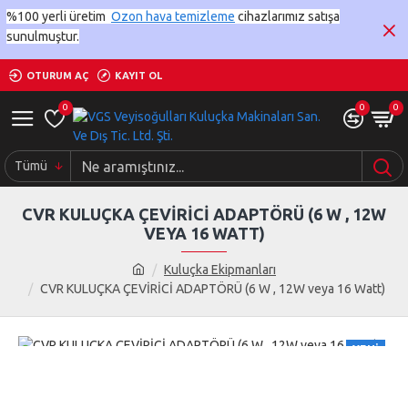
%100 yerli üretim
Ozon hava temizleme
cihazlarımız satışa
sunulmuştur.
OTURUM AÇ
KAYIT OL
0
0
0
Tümü
CVR KULUÇKA ÇEVİRİCİ ADAPTÖRÜ (6 W , 12W
VEYA 16 WATT)
Kuluçka Ekipmanları
CVR KULUÇKA ÇEVİRİCİ ADAPTÖRÜ (6 W , 12W veya 16 Watt)
YENI