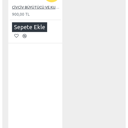
CİVCİV BÜYÜTÜCÜ VE KULUÇKA 110 WATT REZİSTANS
900,00 TL
Sepete Ekle