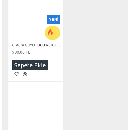
YENI
CİVCİV BÜYÜTÜCÜ VE KULUÇKA 110 WATT REZİSTANS
900,00 TL
Sepete Ekle