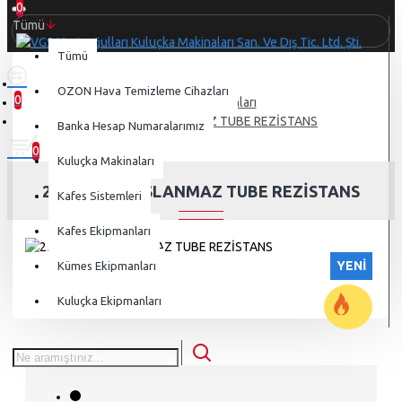
0
Tümü
Tümü
OZON Hava Temizleme Cihazları
0
Kuluçka Ekipmanları
0 ürün - 0,00 TL
255 WATT PASLANMAZ TUBE REZİSTANS
Banka Hesap Numaralarımız
0
Kuluçka Makinaları
255 WATT PASLANMAZ TUBE REZİSTANS
Kafes Sistemleri
Kafes Ekipmanları
YENI
Kümes Ekipmanları
Kuluçka Ekipmanları