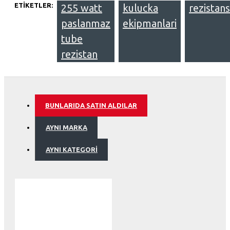
ETIKETLER:
255 watt
kulucka
rezistans
paslanmaz
ekipmanlari
tube
rezistan
BUNLARIDA SATIN ALDILAR
AYNI MARKA
AYNI KATEGORI