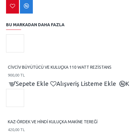
BU MARKADAN DAHA FAZLA
CİVCİV BÜYÜTÜCÜ VE KULUÇKA 110 WATT REZİSTANS
900,00 TL
Sepete Ekle
Alışveriş Listeme Ekle
Kar
KAZ-ÖRDEK VE HİNDİ KULUÇKA MAKİNE TEREĞİ
420,00 TL