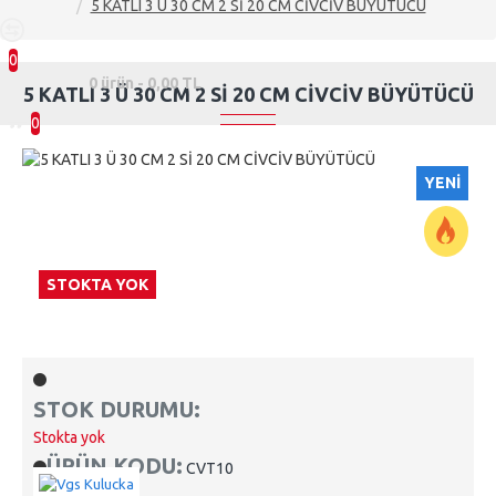
5 KATLI 3 Ü 30 CM 2 Sİ 20 CM CİVCİV BÜYÜTÜCÜ
0
0 ürün - 0,00 TL
5 KATLI 3 Ü 30 CM 2 Sİ 20 CM CİVCİV BÜYÜTÜCÜ
0
YENI
STOKTA YOK
STOK DURUMU:
Stokta yok
ÜRÜN KODU:
CVT10