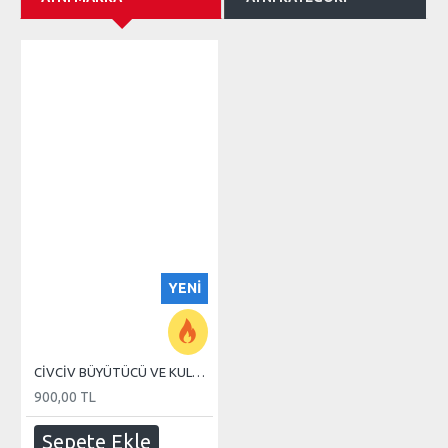
YENI
CİVCİV BÜYÜTÜCÜ VE KULUÇKA 110 WATT REZİSTANS
900,00 TL
Sepete Ekle