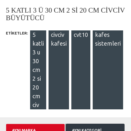
5 KATLI 3 Ü 30 CM 2 Sİ 20 CM CİVCİV
BÜYÜTÜCÜ
ETIKETLER:
5
civciv
cvt10
kafes
katli
kafesi
sistemleri
3 u
30
cm
2 si
20
cm
civ
AYNI MARKA
AYNI KATEGORI