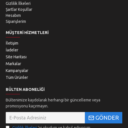
Gizlilik İlkeleri
Şartlar Koşullar
Hesabım
Siparişlerim
MÜŞTERI HIZMETLERI
İletişim
İadeler
Site Haritası
Markalar
Kampanyalar
Tüm Ürünler
BÜLTEN ABONELIĞI
Bültenimize kaydolarak herhangi bir güncelleme veya
promosyonu kaçırmayın.
GÖNDER
Gizlilik İlkeleri
'ni okudum ve kabul ediyorum.