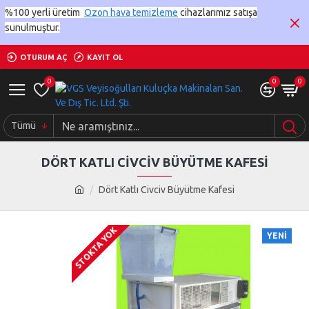
%100 yerli üretim
Ozon hava temizleme
cihazlarımız satışa
sunulmuştur.
OTURUM AÇ
KAYIT OL
0
0
0
Tümü
DÖRT KATLI CIVCIV BÜYÜTME KAFESI
Dört Katlı Civciv Büyütme Kafesi
STOKTA YOK
YENI