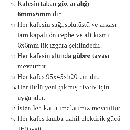
Kafesin taban
göz aralığı
6mmx6mm
dir
Her kafesin sağı,solu,üstü ve arkası
tam kapalı ön cephe ve alt kısmı
6x6mm lik ızgara şeklindedir.
Her kafesin altında
gübre tavası
mevcuttur
Her kafes 95x45xh20 cm dir.
Her türlü yeni çıkmış civciv için
uygundur.
İstenilen katta imalatımız mevcuttur
Her kafes lamba dahil elektirik gücü
160 watt