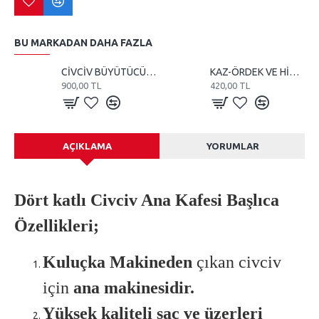
BU MARKADAN DAHA FAZLA
CİVCİV BÜYÜTÜCÜ VE KULUÇKA 110 WATT REZİSTANS
KAZ-ÖRDEK VE HİNDİ KULUÇKA MAKİNE TEREĞİ
900,00 TL
420,00 TL
AÇIKLAMA
YORUMLAR
Dört katlı Civciv Ana Kafesi Başlıca
Özellikleri;
Kuluçka Makineden
çıkan civciv
için
ana makinesidir.
Yüksek kaliteli sac ve üzerleri