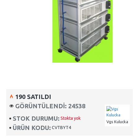
190 SATILDI
GÖRÜNTÜLENDI: 24538
STOK DURUMU:
Stokta yok
Vgs Kulucka
ÜRÜN KODU:
CVTBYT4