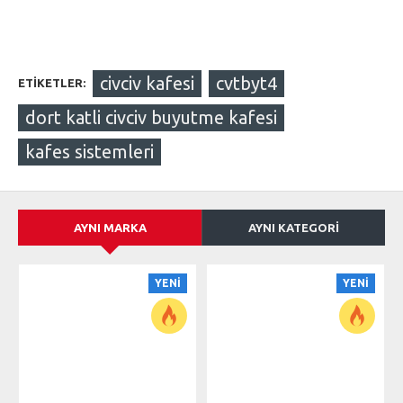
civciv kafesi
cvtbyt4
ETIKETLER:
dort katli civciv buyutme kafesi
kafes sistemleri
AYNI MARKA
AYNI KATEGORI
YENI
YENI