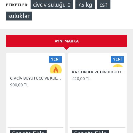
civciv suluğu 0
75 kg
cs1
ETIKETLER:
suluklar
AYNI MARKA
YENI
YENI
KAZ-ÖRDEK VE HİNDİ KULUÇKA MAKİNE TEREĞİ
CİVCİV BÜYÜTÜCÜ VE KULUÇKA 110 WATT REZİSTANS
420,00 TL
900,00 TL