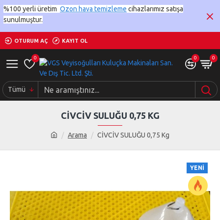
%100 yerli üretim
Ozon hava temizleme
cihazlarımız satışa
sunulmuştur.
OTURUM AÇ
KAYIT OL
0
0
0
Tümü
CİVCİV SULUĞU 0,75 KG
Arama
CİVCİV SULUĞU 0,75 Kg
YENI