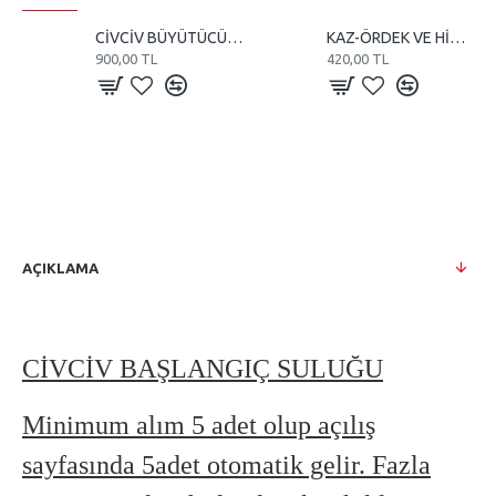
CİVCİV BÜYÜTÜCÜ VE KULUÇKA 110 WATT REZİSTANS
KAZ-ÖRDEK VE HİNDİ KULUÇKA MAKİNE TEREĞİ
900,00 TL
420,00 TL
AÇIKLAMA
CİVCİV BAŞLANGIÇ SULUĞU
Minimum alım 5 adet olup açılış
sayfasında 5adet otomatik gelir. Fazla