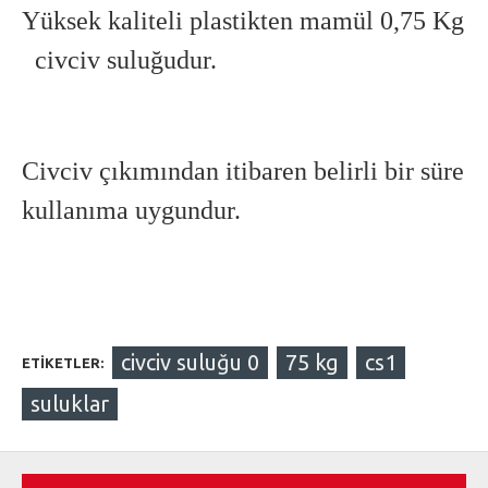
Yüksek kaliteli plastikten mamül 0,75 Kg
civciv suluğudur.
Civciv çıkımından itibaren belirli bir süre
kullanıma uygundur.
civciv suluğu 0
75 kg
cs1
ETIKETLER:
suluklar