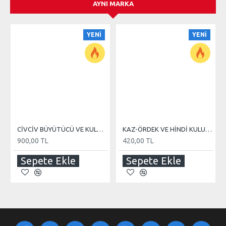
AYNI MARKA
YENI
YENI
CİVCİV BÜYÜTÜCÜ VE KULUÇKA 110 WATT REZİSTANS
KAZ-ÖRDEK VE HİNDİ KULUÇKA MAKİNE TEREĞİ
900,00 TL
420,00 TL
Sepete Ekle
Sepete Ekle