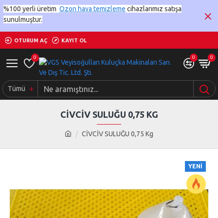
%100 yerli üretim
Ozon hava temizleme
cihazlarımız satışa
sunulmuştur.
OTURUM AÇ
KAYIT OL
0
0
0
Tümü
CİVCİV SULUĞU 0,75 KG
CİVCİV SULUĞU 0,75 Kg
YENI