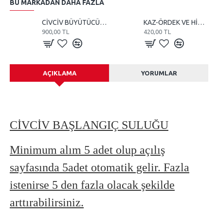
BU MARKADAN DAHA FAZLA
CİVCİV BÜYÜTÜCÜ VE KULUÇKA 110 WATT REZİSTANS
KAZ-ÖRDEK VE HİNDİ KULUÇKA MAKİNE TEREĞİ
900,00 TL
420,00 TL
AÇIKLAMA
YORUMLAR
CİVCİV BAŞLANGIÇ SULUĞU
Minimum alım 5 adet olup açılış
sayfasında 5adet otomatik gelir. Fazla
istenirse 5 den fazla olacak şekilde
arttırabilirsiniz.