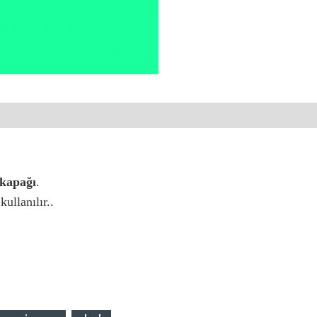
 kapağı
.
ullanılır..