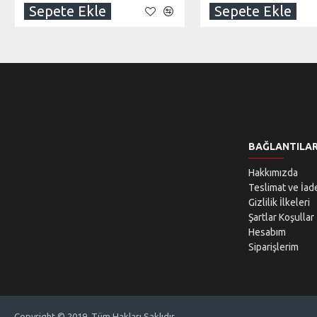
Sepete Ekle
Sepete Ekle
BAĞLANTILA
Hakkımızda
Teslimat ve İad
Gizlilik İlkeleri
Şartlar Koşullar
Hesabım
Siparişlerim
Copyright © 2019, Tüm Hakları Saklıdır