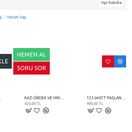
Vgs Kulucka
ş.
-
Yorum Yap
HEMEN AL
KLE
SORU SOR
10 WATT REZİSTANS
KAZ-ÖRDEK VE HİNDİ KULUÇKA MAKİNE TEREĞİ
125 WATT PASLANMAZ TUBE REZİSTANS
420,00 TL
900,00 TL