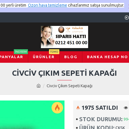
00 yerli üretim
Ozon hava temizleme
cihazlarımız satışa sunulmuştur.
İNDIRIM
TÜMÜ
PANYALAR
ÜRÜNLER
BLOG
BANKA HESAP NO
CIVCIV ÇIKIM SEPETI KAPAĞI
Civciv Çıkım Sepeti Kapağı
1975 SATILDI
STOK DURUMU:
99
ÜRÜN KODU:
CKSK