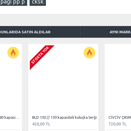
apagi pp p
cksk
BUNLARIDA SATIN ALDILAR
AYNI MAR
STOKTA YOK
Keklik ve Sülün yumurtası 80 kapasiteli kuluçka tereği
BLD 130 // 130 kapasiteli kuluçka terği
CİVCİV ÇIKI
420,00 TL
720,00 TL