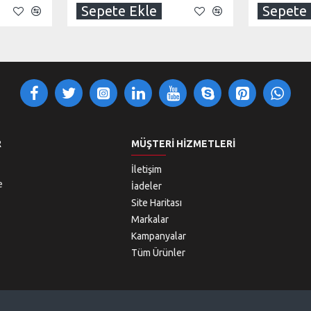
Sepete Ekle
Sepete 
R
MÜŞTERI HIZMETLERI
İletişim
e
İadeler
Site Haritası
Markalar
Kampanyalar
Tüm Ürünler