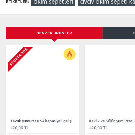
cikim sepetleri
civciv cikim sepeti k
ETIKETLER:
BENZER ÜRÜNLER
STOKTA YOK
Tavuk yumurtası 54 kapasiyeli gelişim sepeti (viyol)
420,00 TL
420,00 TL