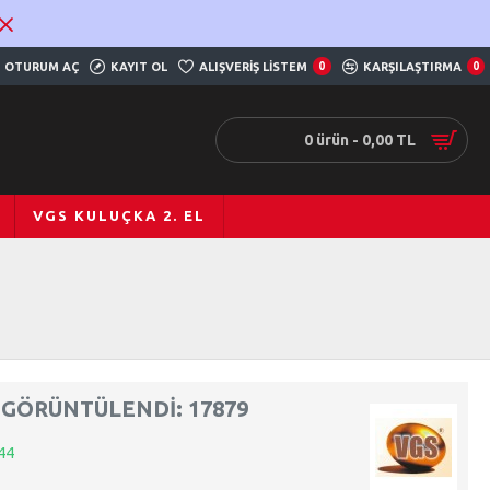
OTURUM AÇ
KAYIT OL
ALIŞVERIŞ LISTEM
0
KARŞILAŞTIRMA
0
0 ürün - 0,00 TL
VGS KULUÇKA 2. EL
GÖRÜNTÜLENDI: 17879
44