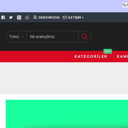
%1
HAKKIMIZDA
İLETIŞIM
Tümü
YENI
KATEGORILER
KAM