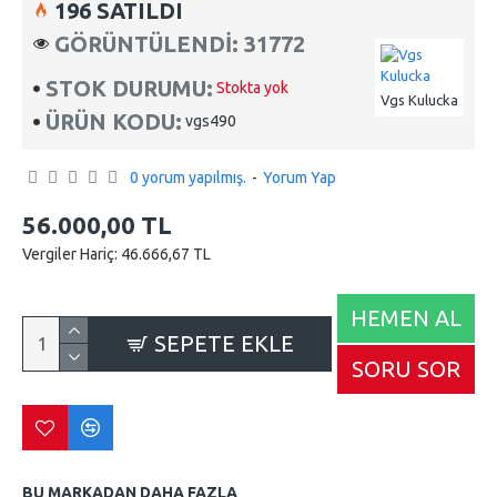
196 SATILDI
GÖRÜNTÜLENDI: 31772
STOK DURUMU:
Stokta yok
Vgs Kulucka
ÜRÜN KODU:
vgs490
0 yorum yapılmış.
-
Yorum Yap
56.000,00 TL
Vergiler Hariç: 46.666,67 TL
HEMEN AL
SEPETE EKLE
SORU SOR
BU MARKADAN DAHA FAZLA