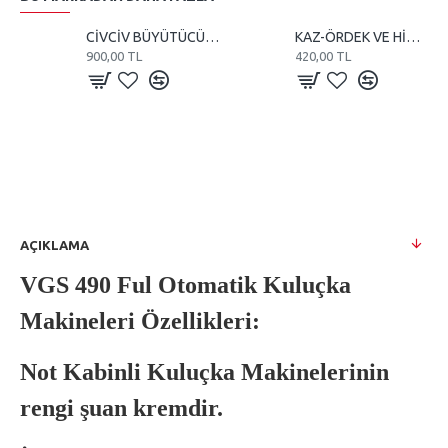
CİVCİV BÜYÜTÜCÜ VE KULUÇKA 110 WATT REZİSTANS
KAZ-ÖRDEK VE HİNDİ KULUÇKA MAKİNE TEREĞİ
900,00 TL
420,00 TL
AÇIKLAMA
VGS 490 Ful Otomatik Kuluçka
Makineleri Özellikleri:
Not Kabinli Kuluçka Makinelerinin
rengi şuan kremdir.