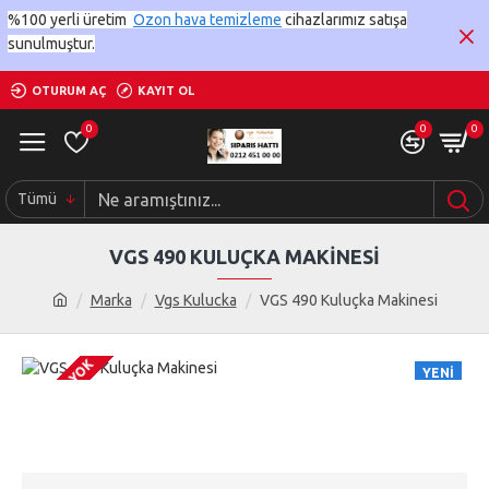
%100 yerli üretim
Ozon hava temizleme
cihazlarımız satışa
sunulmuştur.
OTURUM AÇ
KAYIT OL
0
0
0
Tümü
VGS 490 KULUÇKA MAKINESI
Marka
Vgs Kulucka
VGS 490 Kuluçka Makinesi
STOKTA YOK
YENI