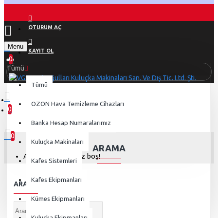
OTURUM AÇ
Menu
KAYIT OL
0
Tümü
Tümü
OZON Hava Temizleme Cihazları
0
Arama
0 ürün - 0,00 TL
Banka Hesap Numaralarımız
0
Kuluçka Makinaları
ARAMA
Alışveriş sepetiniz boş!
Kafes Sistemleri
Kafes Ekipmanları
ARAMA KRITERI
Kümes Ekipmanları
Kuluçka Ekipmanları