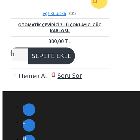
Vgs Kulucka
CK3
OTOMATİK ÇEVİRİCİ 3 LÜ ÇOKLAYICI GÜÇ
KABLOSU
300,00 TL
SEPETE EKLE
Soru Sor
Hemen Al