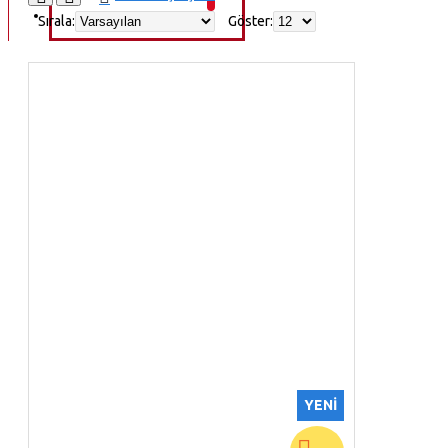
VGS KULUÇKA 2. EL
Sırala:
Göster:
YENI