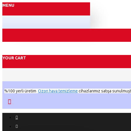
MENU
YOUR CART
%100 yerli üretim
Ozon hava temizleme
cihazlarımız satışa sunulmuşt