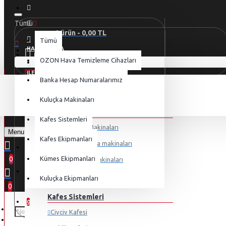
Tümü
0 ürün - 0,00 TL
Tümü
HAKKIMIZDA
MENU
OZON Hava Temizleme Cihazları
Alışveriş sepetiniz boş!
İLETIŞIM
Banka Hesap Numaralarımız
KATEGORILER
YENI
OTURUM AÇ
Kuluçka Makinaları
Kuluçka Makinaları
KAYIT OL
Kafes Sistemleri
Mini Kuluçka Makinaları
Menu
Kafes Ekipmanları
Orta boy kuluçka makinaları
OTURUM AÇ
0
Kümes Ekipmanları
Ticari Kuluçka Makinaları
KAYIT OL
Deve Kuşu Serileri
Kuluçka Ekipmanları
0
ALIŞVERIŞ LISTEM
Kafes Sistemleri
0
Civciv Kafesi
KARŞILAŞTIRMA