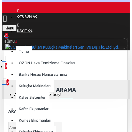
OTURUM AÇ
Menu
KAYIT OL
0
Tümü
Tümü
OZON Hava Temizleme Cihazları
0
Arama
0 ürün - 0,00 TL
Banka Hesap Numaralarımız
0
Kuluçka Makinaları
ARAMA
Alışveriş sepetiniz boş!
Kafes Sistemleri
Kafes Ekipmanları
ARAMA KRITERI
Kümes Ekipmanları
Kuluçka Ekipmanları