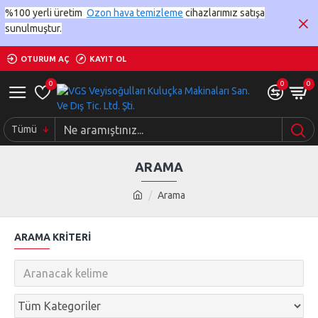
%100 yerli üretim
Ozon hava temizleme
cihazlarımız satışa
sunulmuştur.
OTURUM AÇ
KAYIT OL
0
0
0
Tümü
ARAMA
Arama
ARAMA KRITERI