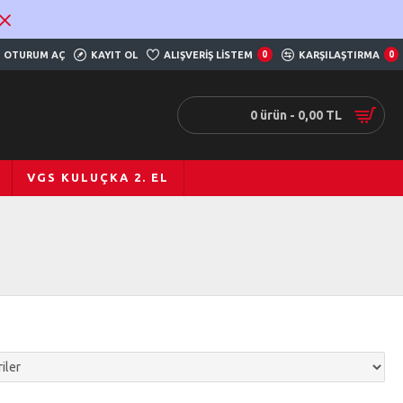
OTURUM AÇ
KAYIT OL
ALIŞVERIŞ LISTEM
0
KARŞILAŞTIRMA
0
0 ürün - 0,00 TL
VGS KULUÇKA 2. EL