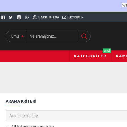
%1
HAKKIMIZDA
İLETIŞIM
Tümü
YENI
KATEGORILER
KAM
ARAMA KRITERI
Alt kategoriler içinde ara