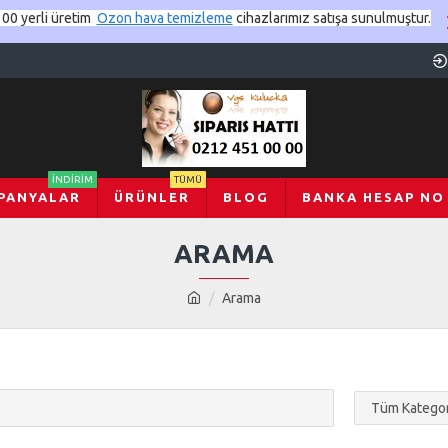
00 yerli üretim
Ozon hava temizleme
cihazlarımız satışa sunulmuştur.
İNDIRIM
TÜMÜ
PANYALAR
ÜRÜNLER
BLOG
BANKA HESAP NO
ARAMA
Arama