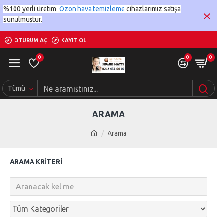
%100 yerli üretim
Ozon hava temizleme
cihazlarımız satışa
sunulmuştur.
OTURUM AÇ
KAYIT OL
0
0
0
Tümü
ARAMA
Arama
ARAMA KRITERI