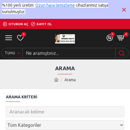
%100 yerli üretim
Ozon hava temizleme
cihazlarımız satışa
sunulmuştur.
OTURUM AÇ
KAYIT OL
0
0
0
Tümü
ARAMA
Arama
ARAMA KRITERI