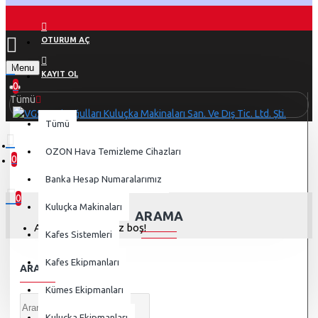
OTURUM AÇ
Menu
KAYIT OL
0
Tümü
Tümü
OZON Hava Temizleme Cihazları
0
Arama
0 ürün - 0,00 TL
Banka Hesap Numaralarımız
0
Kuluçka Makinaları
ARAMA
Alışveriş sepetiniz boş!
Kafes Sistemleri
Kafes Ekipmanları
ARAMA KRITERI
Kümes Ekipmanları
Kuluçka Ekipmanları