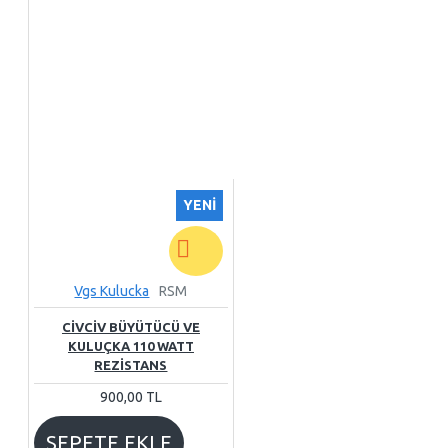
YENI
Vgs Kulucka
RSM
CİVCİV BÜYÜTÜCÜ VE
KULUÇKA 110 WATT
REZİSTANS
900,00 TL
SEPETE EKLE