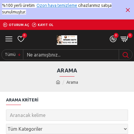
%100 yerli üretim
Ozon hava temizleme
cihazlarımız satışa
sunulmuştur.
OTURUM AÇ
KAYIT OL
0
0
0
Tümü
ARAMA
Arama
ARAMA KRITERI