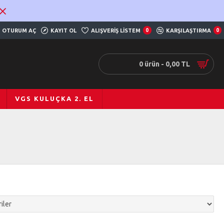
OTURUM AÇ
KAYIT OL
ALIŞVERIŞ LISTEM
0
KARŞILAŞTIRMA
0
0 ürün - 0,00 TL
VGS KULUÇKA 2. EL