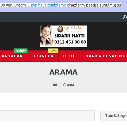
00 yerli üretim
Ozon hava temizleme
cihazlarımız satışa sunulmuştur.
İNDIRIM
TÜMÜ
PANYALAR
ÜRÜNLER
BLOG
BANKA HESAP NO
ARAMA
Arama