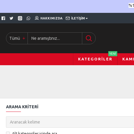
%1
HAKKIMIZDA
İLETIŞIM
Tümü
YENI
KATEGORILER
KAM
ARAMA KRITERI
Alt kategoriler içinde ara